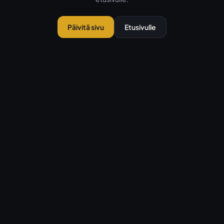
Päivitä sivu
Etusivulle