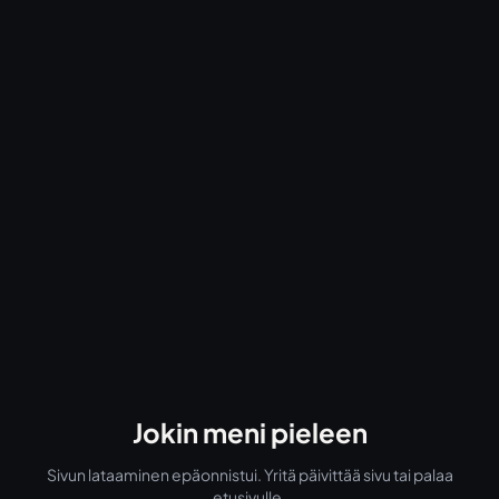
Jokin meni pieleen
Sivun lataaminen epäonnistui. Yritä päivittää sivu tai palaa
etusivulle.