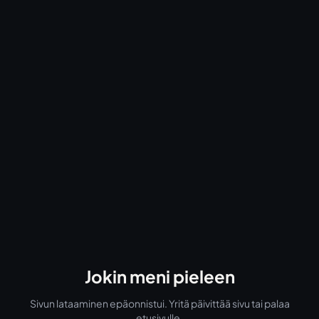
Jokin meni pieleen
Sivun lataaminen epäonnistui. Yritä päivittää sivu tai palaa
etusivulle.