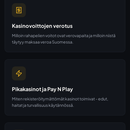
Kasinovoittojen verotus
Milloin rahapelien voitot ovat verovapaita ja milloin niistä
täytyy maksaa veroa Suomessa.
Pikakasinot ja Pay N Play
Miten rekisteröitymättömät kasinot toimivat - edut,
haitat ja turvallisuus käytännössä.