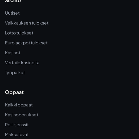
Sisältö
Uutiset
Veikkauksen tulokset
Lotto tulokset
Eurojackpot tulokset
Kasinot
Vertaile kasinoita
Työpaikat
Oppaat
Kaikki oppaat
Kasinobonukset
Pelilisenssit
Maksutavat