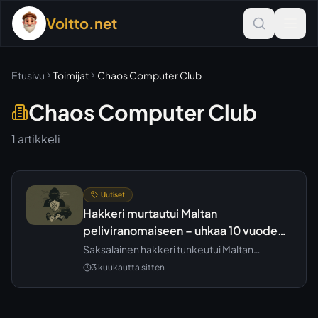
Siirry pääsisältöön
Voitto.net
Etusivu
Toimijat
Chaos Computer Club
Chaos Computer Club
1
artikkeli
Uutiset
Hakkeri murtautui Maltan
peliviranomaiseen – uhkaa 10 vuoden
vankeutta
Saksalainen hakkeri tunkeutui Maltan
peliviranomaisen tietojärjestelmiin ja jakoi
3 kuukautta sitten
saadut tiedot medialle väittäen paljastavansa
korruptiota. Lilith Wittman