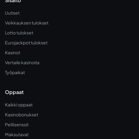
Sisältö
Uutiset
Veikkauksen tulokset
Lotto tulokset
Eurojackpot tulokset
Kasinot
Vertaile kasinoita
Työpaikat
Oppaat
Kaikki oppaat
Kasinobonukset
Pelilisenssit
Maksutavat