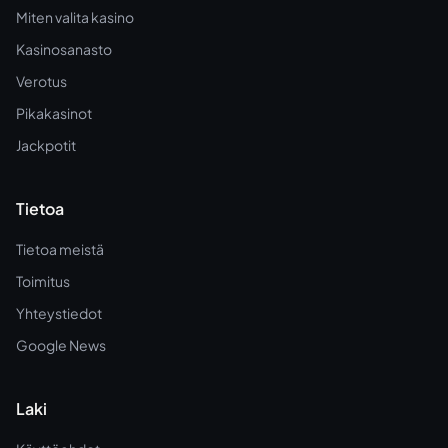
Miten valita kasino
Kasinosanasto
Verotus
Pikakasinot
Jackpotit
Tietoa
Tietoa meistä
Toimitus
Yhteystiedot
Google News
Laki