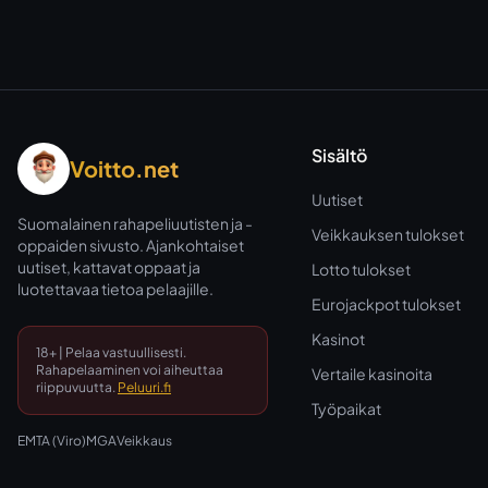
Sisältö
Voitto.net
Uutiset
Suomalainen rahapeliuutisten ja -
Veikkauksen tulokset
oppaiden sivusto. Ajankohtaiset
uutiset, kattavat oppaat ja
Lotto tulokset
luotettavaa tietoa pelaajille.
Eurojackpot tulokset
Kasinot
18+ | Pelaa vastuullisesti.
Rahapelaaminen voi aiheuttaa
Vertaile kasinoita
riippuvuutta.
Peluuri.fi
Työpaikat
EMTA (Viro)
MGA
Veikkaus