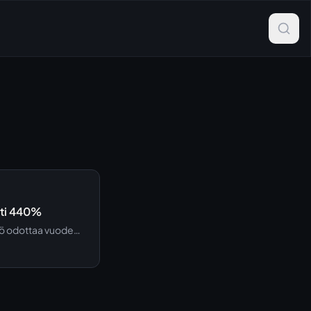
hti 440%
tiö odottaa vuoden