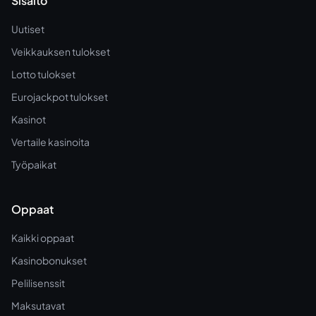
Sisältö
Uutiset
Veikkauksen tulokset
Lotto tulokset
Eurojackpot tulokset
Kasinot
Vertaile kasinoita
Työpaikat
Oppaat
Kaikki oppaat
Kasinobonukset
Pelilisenssit
Maksutavat