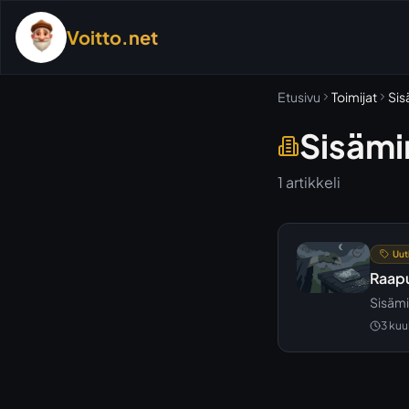
Siirry pääsisältöön
Voitto.net
Etusivu
Toimijat
Sis
Sisämi
1
artikkeli
Uut
Raapu
Sisämi
voima
3 kuu