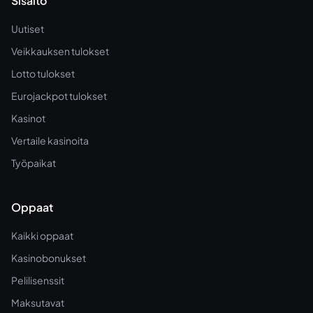
Sisältö
Uutiset
Veikkauksen tulokset
Lotto tulokset
Eurojackpot tulokset
Kasinot
Vertaile kasinoita
Työpaikat
Oppaat
Kaikki oppaat
Kasinobonukset
Pelilisenssit
Maksutavat