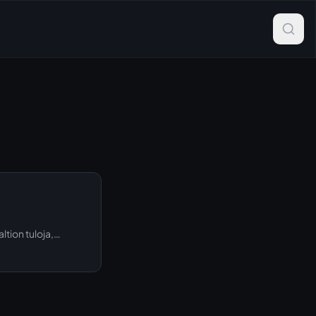
ltion tuloja,