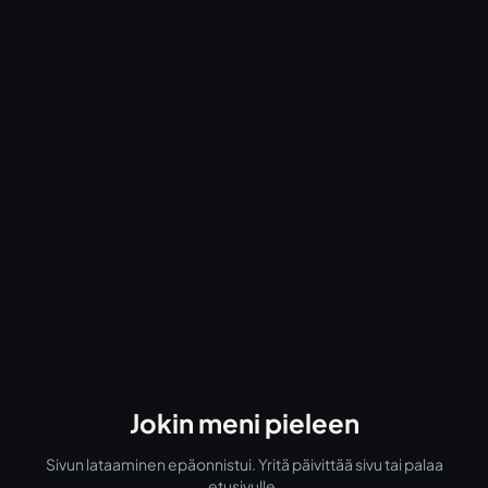
Jokin meni pieleen
Sivun lataaminen epäonnistui. Yritä päivittää sivu tai palaa
etusivulle.