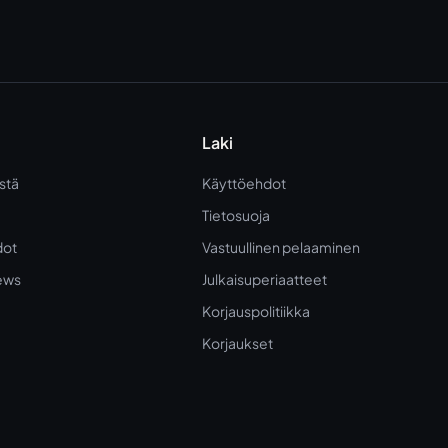
Laki
stä
Käyttöehdot
Tietosuoja
dot
Vastuullinen pelaaminen
ews
Julkaisuperiaatteet
Korjauspolitiikka
Korjaukset