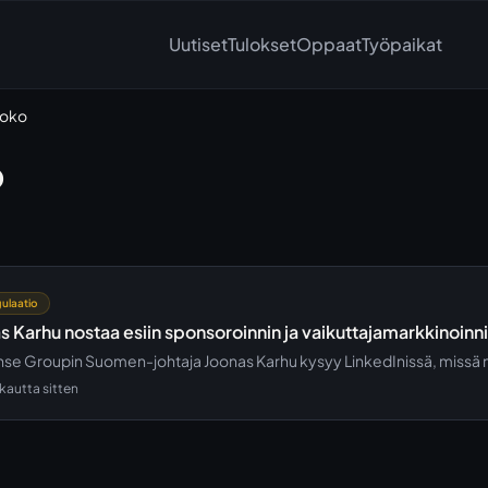
Uutiset
Tulokset
Oppaat
Työpaikat
joko
o
ulaatio
s Karhu nostaa esiin sponsoroinnin ja vaikuttajamarkkinoinni
e Groupin Suomen-johtaja Joonas Karhu kysyy LinkedInissä, miss
roinnin ja vaikuttajamarkkinoinnin raja uuden rahapelilain alla.
kautta sitten