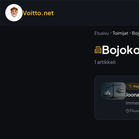
Siirry pääsisältöön
Voitto.net
Etusivu
Toimijat
Bo
Bojok
1
artikkeli
Reg
Joona
Immens
sponso
3 kuu