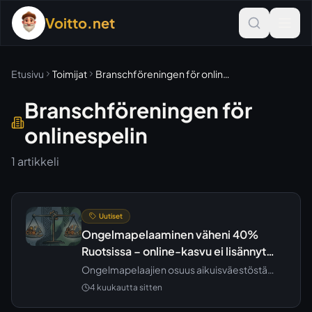
Siirry pääsisältöön
Voitto.net
Etusivu
Toimijat
Branschföreningen för onlinespelin
Branschföreningen för
onlinespelin
1
artikkeli
Uutiset
Ongelmapelaaminen väheni 40%
Ruotsissa – online-kasvu ei lisännyt
haittoja
Ongelmapelaajien osuus aikuisväestöstä
putosi 2,2 prosentista 1,3 prosenttiin vuosina
4 kuukautta sitten
2008-2021. Ruotsi on nyt Pohjoismaiden
kärkipäässä alhaisimmissa luvuissa.