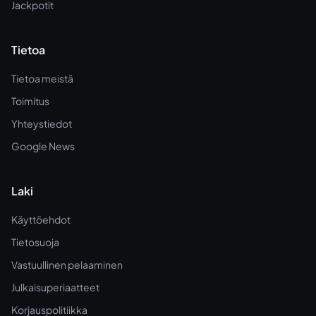
Jackpotit
Tietoa
Tietoa meistä
Toimitus
Yhteystiedot
Google News
Laki
Käyttöehdot
Tietosuoja
Vastuullinen pelaaminen
Julkaisuperiaatteet
Korjauspolitiikka