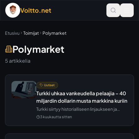
Siirry pääsisältöön
Voitto.net
Etusivu
Toimijat
Polymarket
Polymarket
5
artikkelia
Uutiset
Turkki uhkaa vankeudella pelaajia – 40
miljardin dollarin musta markkina kuriin
Turkki siirtyy historialliseen linjaukseen ja
uhkaa vankeustuomioilla pelaajia laittoman
3 kuukautta sitten
rahapelaamisen hillitsemiseksi. Maan 40
miljardin dollarin arvoine