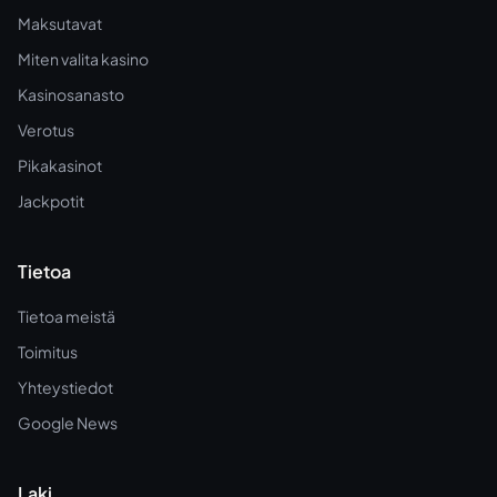
Maksutavat
Miten valita kasino
Kasinosanasto
Verotus
Pikakasinot
Jackpotit
Tietoa
Tietoa meistä
Toimitus
Yhteystiedot
Google News
Laki