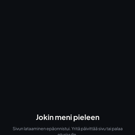
Jokin meni pieleen
Sivun lataaminen epäonnistui. Yritä päivittää sivu tai palaa
etusivulle.