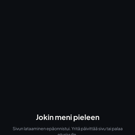
Jokin meni pieleen
Sivun lataaminen epäonnistui. Yritä päivittää sivu tai palaa
etusivulle.